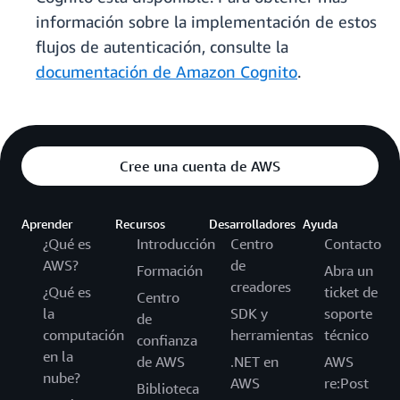
información sobre la implementación de estos
flujos de autenticación, consulte la
documentación de Amazon Cognito
.
Cree una cuenta de AWS
Aprender
Recursos
Desarrolladores
Ayuda
¿Qué es
Introducción
Centro
Contacto
AWS?
de
Formación
Abra un
creadores
¿Qué es
ticket de
Centro
la
SDK y
soporte
de
computación
herramientas
técnico
confianza
en la
de AWS
.NET en
AWS
nube?
AWS
re:Post
Biblioteca