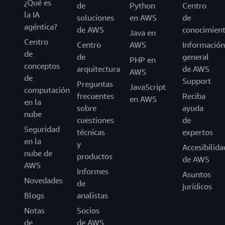
¿Qué es
de
Python
Centro
la IA
soluciones
en AWS
de
agéntica?
de AWS
conocimien
Java en
Centro
Centro
AWS
Información
de
de
general
PHP en
conceptos
arquitectura
de AWS
AWS
de
Support
Preguntas
JavaScript
computación
frecuentes
Reciba
en AWS
en la
sobre
ayuda
nube
cuestiones
de
Seguridad
técnicas
expertos
en la
y
Accesibilida
nube de
productos
de AWS
AWS
Informes
Asuntos
Novedades
de
jurídicos
Blogs
analistas
Notas
Socios
de
de AWS