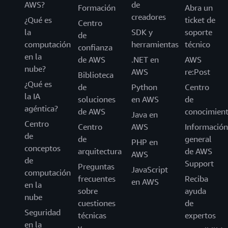
AWS?
de
Formación
Abra un
creadores
¿Qué es
ticket de
Centro
la
SDK y
soporte
de
computación
herramientas
técnico
confianza
en la
de AWS
.NET en
AWS
nube?
AWS
re:Post
Biblioteca
¿Qué es
de
Python
Centro
la IA
soluciones
en AWS
de
agéntica?
de AWS
conocimien
Java en
Centro
Centro
AWS
Información
de
de
general
PHP en
conceptos
arquitectura
de AWS
AWS
de
Support
Preguntas
JavaScript
computación
frecuentes
Reciba
en AWS
en la
sobre
ayuda
nube
cuestiones
de
Seguridad
técnicas
expertos
en la
y