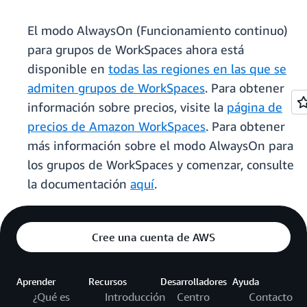
El modo AlwaysOn (Funcionamiento continuo)
para grupos de WorkSpaces ahora está
disponible en
todas las regiones en las que se
admiten grupos de WorkSpaces
. Para obtener
información sobre precios, visite la
página de
precios de Amazon WorkSpaces
. Para obtener
más información sobre el modo AlwaysOn para
los grupos de WorkSpaces y comenzar, consulte
la documentación
aquí
.
Cree una cuenta de AWS
Aprender
Recursos
Desarrolladores
Ayuda
¿Qué es
Introducción
Centro
Contacto