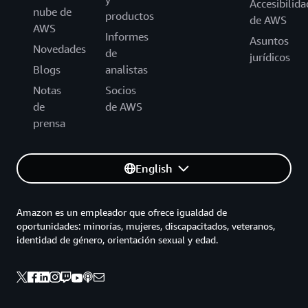
Accesibilida
nube de
productos
de AWS
AWS
Informes
Asuntos
Novedades
de
jurídicos
Blogs
analistas
Notas
Socios
de
de AWS
prensa
English
Amazon es un empleador que ofrece igualdad de
oportunidades: minorías, mujeres, discapacitados, veteranos,
identidad de género, orientación sexual y edad.