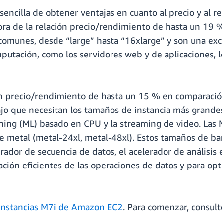
sencilla de obtener ventajas en cuanto al precio y al r
ra de la relación precio/rendimiento de hasta un 19 %
comunes, desde “large” hasta “16xlarge” y son una exce
putación, como los servidores web y de aplicaciones, lo
ón precio/rendimiento de hasta un 15 % en comparación
bajo que necesitan los tamaños de instancia más grand
rning (ML) basado en CPU y la streaming de video. Las
 metal (metal-24xl, metal-48xl). Estos tamaños de bar
erador de secuencia de datos, el acelerador de análisis
eración eficientes de las operaciones de datos y para op
Instancias M7i de Amazon EC2
. Para comenzar, consult