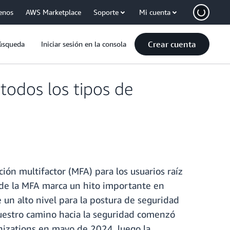
enos
AWS Marketplace
Soporte
Mi cuenta
Crear cuenta
úsqueda
Iniciar sesión en la consola
todos los tipos de
ón multifactor (MFA) para los usuarios raíz
n de la MFA marca un hito importante en
un alto nivel para la postura de seguridad
Nuestro camino hacia la seguridad comenzó
anizations en mayo de 2024, luego la