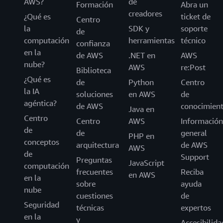
AWS?
de
Formación
Abra un
creadores
¿Qué es
ticket de
Centro
la
SDK y
soporte
de
computación
herramientas
técnico
confianza
en la
de AWS
.NET en
AWS
nube?
AWS
re:Post
Biblioteca
¿Qué es
de
Python
Centro
la IA
soluciones
en AWS
de
agéntica?
de AWS
conocimien
Java en
Centro
Centro
AWS
Información
de
de
general
PHP en
conceptos
arquitectura
de AWS
AWS
de
Support
Preguntas
JavaScript
computación
frecuentes
Reciba
en AWS
en la
sobre
ayuda
nube
cuestiones
de
Seguridad
técnicas
expertos
en la
y
Accesibilida