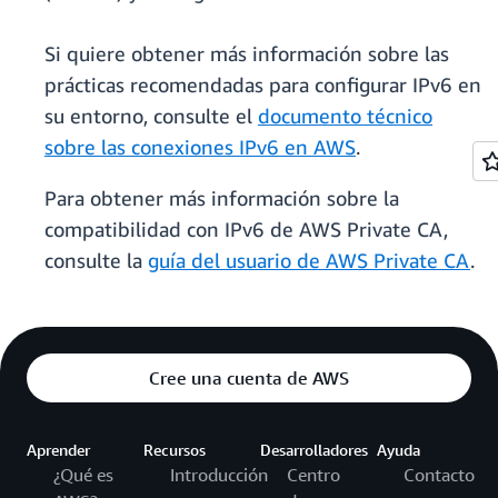
Si quiere obtener más información sobre las
prácticas recomendadas para configurar IPv6 en
su entorno, consulte el
documento técnico
sobre las conexiones IPv6 en AWS
.
Para obtener más información sobre la
compatibilidad con IPv6 de AWS Private CA,
consulte la
guía del usuario de AWS Private CA
.
Cree una cuenta de AWS
Aprender
Recursos
Desarrolladores
Ayuda
¿Qué es
Introducción
Centro
Contacto