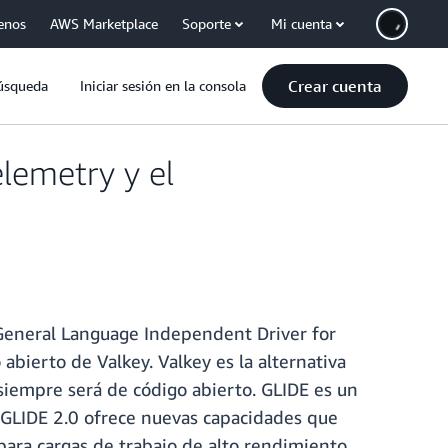
enos
AWS Marketplace
Soporte
Mi cuenta
Crear cuenta
úsqueda
Iniciar sesión en la consola
lemetry y el
 General Language Independent Driver for
 abierto de Valkey. Valkey es la alternativa
siempre será de código abierto. GLIDE es un
. GLIDE 2.0 ofrece nuevas capacidades que
ara cargas de trabajo de alto rendimiento.