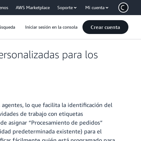
enos
AWS Marketplace
Soporte
Mi cuenta
Crear cuenta
úsqueda
Iniciar sesión en la consola
rsonalizadas para los
entes, lo que facilita la identificación del
vidades de trabajo con etiquetas
puede asignar “Procesamiento de pedidos”
ividad predeterminada existente) para el
tificar fácilmente quién está programado para