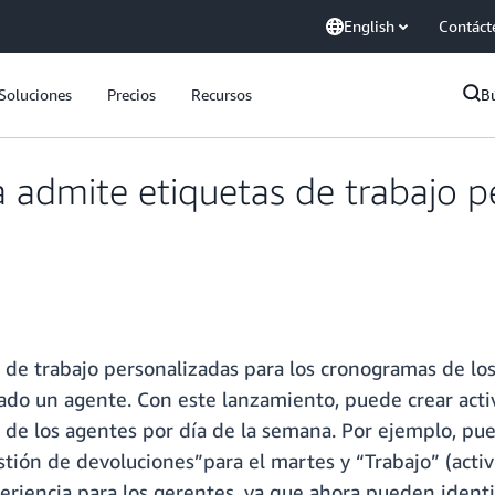
English
Contáct
Soluciones
Precios
Recursos
B
dmite etiquetas de trabajo pe
 trabajo personalizadas para los cronogramas de los ag
ado un agente. Con este lanzamiento, puede crear acti
os de los agentes por día de la semana. Por ejemplo, 
estión de devoluciones”para el martes y “Trabajo” (act
xperiencia para los gerentes, ya que ahora pueden iden