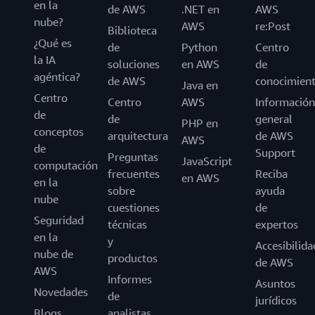
en la
de AWS
.NET en
AWS
nube?
AWS
re:Post
Biblioteca
¿Qué es
de
Python
Centro
la IA
soluciones
en AWS
de
agéntica?
de AWS
conocimien
Java en
Centro
Centro
AWS
Información
de
de
general
PHP en
conceptos
arquitectura
de AWS
AWS
de
Support
Preguntas
JavaScript
computación
frecuentes
Reciba
en AWS
en la
sobre
ayuda
nube
cuestiones
de
Seguridad
técnicas
expertos
en la
y
Accesibilida
nube de
productos
de AWS
AWS
Informes
Asuntos
Novedades
de
jurídicos
Blogs
analistas