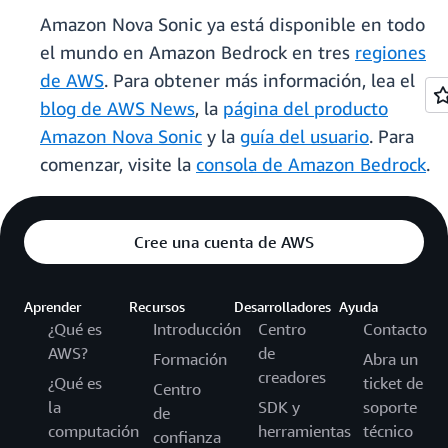
Amazon Nova Sonic ya está disponible en todo
el mundo en Amazon Bedrock en tres
regiones
de AWS
. Para obtener más información, lea el
blog de AWS News
, la
página del producto
Amazon Nova Sonic
y la
guía del usuario
. Para
comenzar, visite la
consola de Amazon Bedrock
.
Cree una cuenta de AWS
Aprender
Recursos
Desarrolladores
Ayuda
¿Qué es
Introducción
Centro
Contacto
AWS?
de
Formación
Abra un
creadores
¿Qué es
ticket de
Centro
la
SDK y
soporte
de
computación
herramientas
técnico
confianza