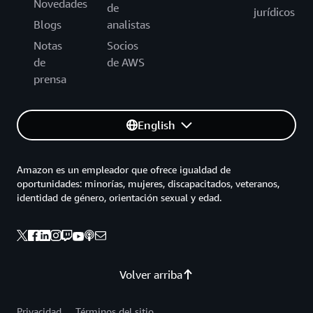
Novedades
de
jurídicos
Blogs
analistas
Notas
Socios
de
de AWS
prensa
English
Amazon es un empleador que ofrece igualdad de
oportunidades: minorías, mujeres, discapacitados, veteranos,
identidad de género, orientación sexual y edad.
Volver arriba
Privacidad
Términos del sitio