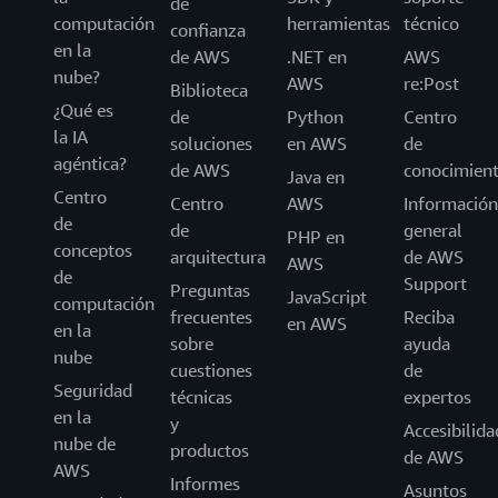
de
computación
herramientas
técnico
confianza
en la
de AWS
.NET en
AWS
nube?
AWS
re:Post
Biblioteca
¿Qué es
de
Python
Centro
la IA
soluciones
en AWS
de
agéntica?
de AWS
conocimien
Java en
Centro
Centro
AWS
Información
de
de
general
PHP en
conceptos
arquitectura
de AWS
AWS
de
Support
Preguntas
JavaScript
computación
frecuentes
Reciba
en AWS
en la
sobre
ayuda
nube
cuestiones
de
Seguridad
técnicas
expertos
en la
y
Accesibilida
nube de
productos
de AWS
AWS
Informes
Asuntos