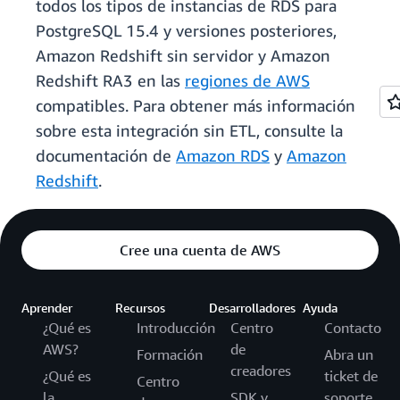
todos los tipos de instancias de RDS para
PostgreSQL 15.4 y versiones posteriores,
Amazon Redshift sin servidor y Amazon
Redshift RA3 en las
regiones de AWS
compatibles. Para obtener más información
sobre esta integración sin ETL, consulte la
documentación de
Amazon RDS
y
Amazon
Redshift
.
Cree una cuenta de AWS
Aprender
Recursos
Desarrolladores
Ayuda
¿Qué es
Introducción
Centro
Contacto
AWS?
de
Formación
Abra un
creadores
¿Qué es
ticket de
Centro
la
SDK y
soporte