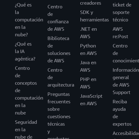
creadores
¿Qué es
ticket de
Centro
la
SDK y
soporte
de
computación
herramientas
técnico
confianza
en la
de AWS
.NET en
AWS
nube?
AWS
re:Post
Biblioteca
¿Qué es
de
Python
Centro
la IA
soluciones
en AWS
de
agéntica?
de AWS
conocimien
Java en
Centro
Centro
AWS
Información
de
de
general
PHP en
conceptos
arquitectura
de AWS
AWS
de
Support
Preguntas
JavaScript
computación
frecuentes
Reciba
en AWS
en la
sobre
ayuda
nube
cuestiones
de
Seguridad
técnicas
expertos
en la
y
Accesibilida
nube de
productos