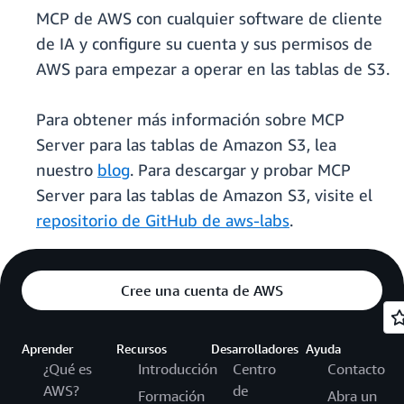
MCP de AWS con cualquier software de cliente
de IA y configure su cuenta y sus permisos de
AWS para empezar a operar en las tablas de S3.
Para obtener más información sobre MCP
Server para las tablas de Amazon S3, lea
nuestro
blog
. Para descargar y probar MCP
Server para las tablas de Amazon S3, visite el
repositorio de GitHub de aws-labs
.
Cree una cuenta de AWS
Aprender
Recursos
Desarrolladores
Ayuda
¿Qué es
Introducción
Centro
Contacto
AWS?
de
Formación
Abra un