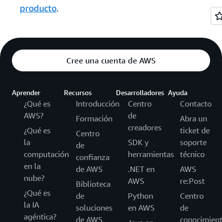
producto
.
Cree una cuenta de AWS
Aprender
Recursos
Desarrolladores
Ayuda
¿Qué es
Introducción
Centro
Contacto
AWS?
de
Formación
Abra un
creadores
¿Qué es
ticket de
Centro
la
SDK y
soporte
de
computación
herramientas
técnico
confianza
en la
de AWS
.NET en
AWS
nube?
AWS
re:Post
Biblioteca
¿Qué es
de
Python
Centro
la IA
soluciones
en AWS
de
agéntica?
de AWS
conocimien