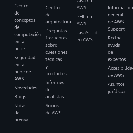
Java en
Centro
Centro
AWS
Información
de
de
general
PHP en
conceptos
arquitectura
de AWS
AWS
de
Support
Preguntas
JavaScript
computación
frecuentes
Reciba
en AWS
en la
sobre
ayuda
nube
cuestiones
de
Seguridad
técnicas
expertos
en la
y
Accesibilida
nube de
productos
de AWS
AWS
Informes
Asuntos
Novedades
de
jurídicos
Blogs
analistas
Notas
Socios
de
de AWS
prensa