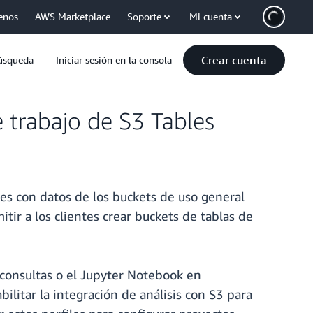
enos
AWS Marketplace
Soporte
Mi cuenta
Crear cuenta
úsqueda
Iniciar sesión en la consola
 trabajo de S3 Tables
es con datos de los buckets de uso general
ir a los clientes crear buckets de tablas de
 consultas o el Jupyter Notebook en
bilitar la integración de análisis con S3 para