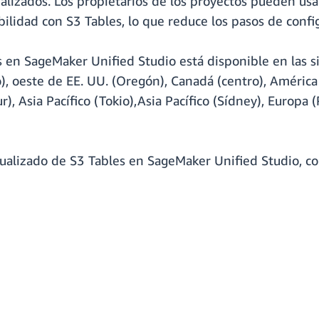
alizados. Los propietarios de los proyectos pueden usar
ilidad con S3 Tables, lo que reduce los pasos de conf
s en SageMaker Unified Studio está disponible en las 
o), oeste de EE. UU. (Oregón), Canadá (centro), América 
pur), Asia Pacífico (Tokio),Asia Pacífico (Sídney), Europa
tualizado de S3 Tables en SageMaker Unified Studio, co