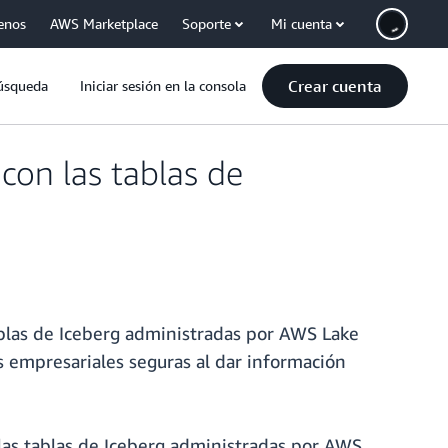
enos
AWS Marketplace
Soporte
Mi cuenta
Crear cuenta
úsqueda
Iniciar sesión en la consola
con las tablas de
ablas de Iceberg administradas por AWS Lake
s empresariales seguras al dar información
 las tablas de Iceberg administradas por AWS