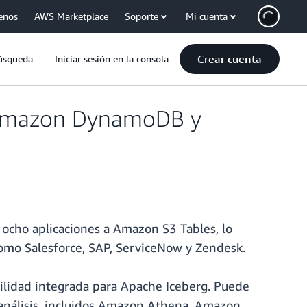
enos
AWS Marketplace
Soporte
Mi cuenta
Crear cuenta
úsqueda
Iniciar sesión en la consola
e Amazon DynamoDB y
ocho aplicaciones a Amazon S3 Tables, lo
como Salesforce, SAP, ServiceNow y Zendesk.
bilidad integrada para Apache Iceberg. Puede
 análisis, incluidos Amazon Athena, Amazon