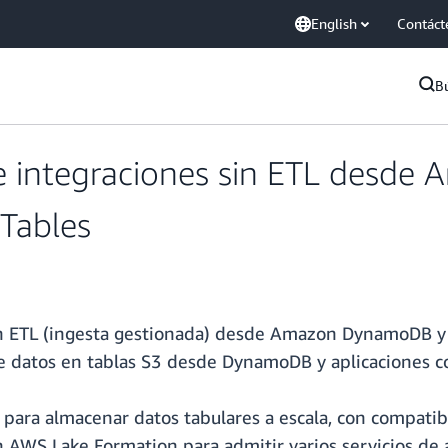
English
Contáct
B
e integraciones sin ETL desd
 Tables
in ETL (ingesta gestionada) desde Amazon DynamoDB y 
 de datos en tablas S3 desde DynamoDB y aplicaciones 
 para almacenar datos tabulares a escala, con compati
on AWS Lake Formation para admitir varios servicios de