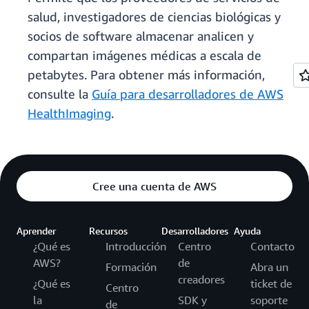
salud, investigadores de ciencias biológicas y
socios de software almacenar analicen y
compartan imágenes médicas a escala de
petabytes. Para obtener más información,
consulte la
Guía para desarrolladores de AWS
HealthImaging
.
Cree una cuenta de AWS
Aprender
Recursos
Desarrolladores
Ayuda
¿Qué es
Introducción
Centro
Contacto
AWS?
de
Formación
Abra un
creadores
¿Qué es
ticket de
Centro
la
SDK y
soporte
de