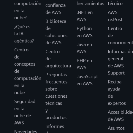
computación
herramientas
técnico
confianza
en la
de AWS
.NET en
AWS
nube?
AWS
re:Post
Biblioteca
¿Qué es
de
Python
Centro
la IA
soluciones
en AWS
de
agéntica?
de AWS
conocimien
Java en
Centro
Centro
AWS
Información
de
de
general
PHP en
conceptos
arquitectura
de AWS
AWS
de
Support
Preguntas
JavaScript
computación
frecuentes
Reciba
en AWS
en la
sobre
ayuda
nube
cuestiones
de
Seguridad
técnicas
expertos
en la
y
Accesibilida
nube de
productos
de AWS
AWS
Informes
Asuntos
Novedades