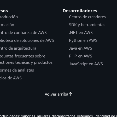
rsos
Desarrolladores
troducción
Centro de creadores
rmación
SDK y herramientas
ntro de confianza de AWS
.NET en AWS
blioteca de soluciones de AWS
Python en AWS
ntro de arquitectura
Java en AWS
eguntas frecuentes sobre
PHP en AWS
estiones técnicas y productos
JavaScript en AWS
formes de analistas
cios de AWS
Volver arriba
tunidades: minorías, mujeres, discapacitados, veteranos, identidad de 