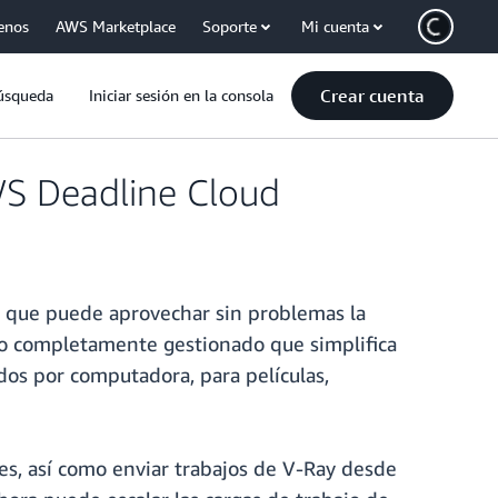
enos
AWS Marketplace
Soporte
Mi cuenta
Crear cuenta
úsqueda
Iniciar sesión en la consola
WS Deadline Cloud
o que puede aprovechar sin problemas la
icio completamente gestionado que simplifica
dos por computadora, para películas,
s, así como enviar trabajos de V-Ray desde