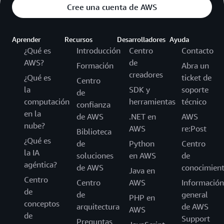
Cree una cuenta de AWS
Aprender
Recursos
Desarrolladores
Ayuda
¿Qué es
Introducción
Centro
Contacto
AWS?
de
Formación
Abra un
creadores
¿Qué es
ticket de
Centro
la
SDK y
soporte
de
computación
herramientas
técnico
confianza
en la
de AWS
.NET en
AWS
nube?
AWS
re:Post
Biblioteca
¿Qué es
de
Python
Centro
la IA
soluciones
en AWS
de
agéntica?
de AWS
conocimien
Java en
Centro
Centro
AWS
Información
de
de
general
PHP en
conceptos
arquitectura
de AWS
AWS
de
Support
Preguntas