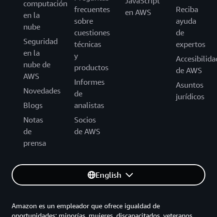
JavaScript
computación
frecuentes
Reciba
en AWS
en la
sobre
ayuda
nube
cuestiones
de
Seguridad
técnicas
expertos
en la
y
Accesibilida
nube de
productos
de AWS
AWS
Informes
Asuntos
Novedades
de
jurídicos
Blogs
analistas
Notas
Socios
de
de AWS
prensa
English
Amazon es un empleador que ofrece igualdad de
oportunidades: minorías, mujeres, discapacitados, veteranos,