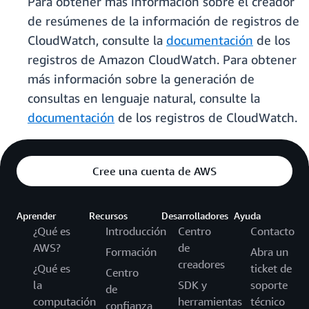
Para obtener más información sobre el creador
de resúmenes de la información de registros de
CloudWatch, consulte la
documentación
de los
registros de Amazon CloudWatch. Para obtener
más información sobre la generación de
consultas en lenguaje natural, consulte la
documentación
de los registros de CloudWatch.
Cree una cuenta de AWS
Aprender
Recursos
Desarrolladores
Ayuda
¿Qué es
Introducción
Centro
Contacto
AWS?
de
Formación
Abra un
creadores
¿Qué es
ticket de
Centro
la
SDK y
soporte
de
computación
herramientas
técnico
confianza