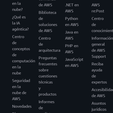
en la
de AWS
.NET en
AWS
nube?
AWS
re:Post
Biblioteca
¿Qué es
de
Python
Centro
la IA
soluciones
en AWS
de
agéntica?
de AWS
conocimien
Java en
Centro
Centro
AWS
Información
de
de
general
PHP en
conceptos
arquitectura
de AWS
AWS
de
Support
Preguntas
JavaScript
computación
frecuentes
Reciba
en AWS
en la
sobre
ayuda
nube
cuestiones
de
Seguridad
técnicas
expertos
en la
y
Accesibilida
nube de
productos
de AWS
AWS
Informes
Asuntos
Novedades
de
jurídicos