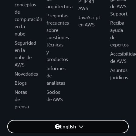
PHP en
conceptos
arquitectura
de AWS
AWS
de
Support
Preguntas
JavaScript
computación
frecuentes
Reciba
en AWS
en la
sobre
ayuda
nube
cuestiones
de
Seguridad
técnicas
expertos
en la
y
Accesibilida
nube de
productos
de AWS
AWS
Informes
Asuntos
Novedades
de
jurídicos
Blogs
analistas
Notas
Socios
de
de AWS
prensa
English