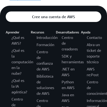
Cree una cuenta de AWS
Aprender
Recursos
Desarrolladores
Ayuda
¿Qué es
Introducción
Centro
Contacto
AWS?
de
Formación
Abra un
creadores
¿Qué es
ticket de
Centro
la
SDK y
soporte
de
computación
herramientas
técnico
confianza
en la
de AWS
.NET en
AWS
nube?
AWS
re:Post
Biblioteca
¿Qué es
de
Python
Centro
la IA
soluciones
en AWS
de
agéntica?
de AWS
conocimien
Java en
Centro
Centro
AWS
Información
de
de
general