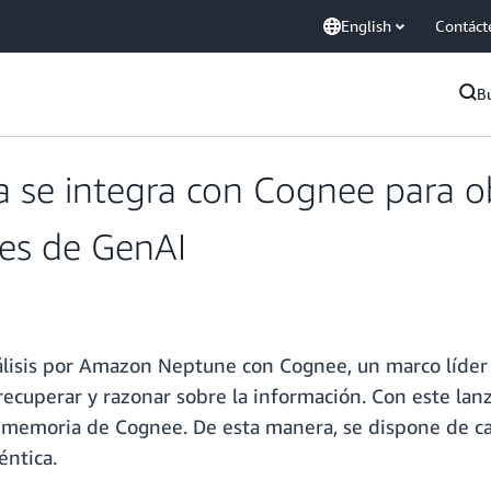
English
Contáct
B
se integra con Cognee para o
nes de GenAI
nálisis por Amazon Neptune con Cognee, un marco líde
, recuperar y razonar sobre la información. Con este l
e memoria de Cognee. De esta manera, se dispone de 
éntica.