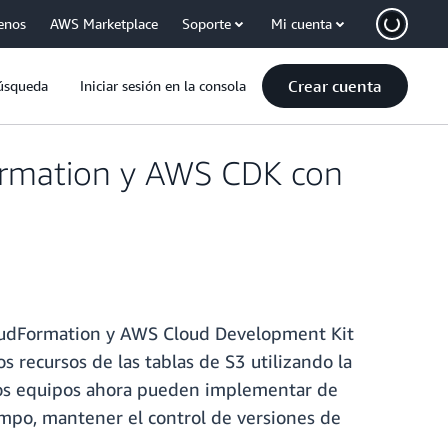
enos
AWS Marketplace
Soporte
Mi cuenta
Crear cuenta
úsqueda
Iniciar sesión en la consola
ormation y AWS CDK con
loudFormation y AWS Cloud Development Kit
s recursos de las tablas de S3 utilizando la
 los equipos ahora pueden implementar de
empo, mantener el control de versiones de