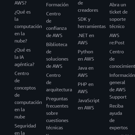
AWS?
de
Formación
Abra un
creadores
¿Qué es
ticket de
Centro
la
SDK y
soporte
de
computación
herramientas
técnico
confianza
en la
de AWS
.NET en
AWS
nube?
AWS
re:Post
Biblioteca
¿Qué es
de
Python
Centro
la IA
soluciones
en AWS
de
agéntica?
de AWS
conocimien
Java en
Centro
Centro
AWS
Información
de
de
general
PHP en
conceptos
arquitectura
de AWS
AWS
de
Support
Preguntas
JavaScript
computación
frecuentes
Reciba
en AWS
en la
sobre
ayuda
nube
cuestiones
de
Seguridad
técnicas
expertos
en la
y