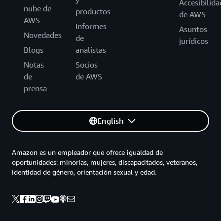
Accesibilida
nube de
productos
de AWS
AWS
Informes
Asuntos
Novedades
de
jurídicos
Blogs
analistas
Notas
Socios
de
de AWS
prensa
English
Amazon es un empleador que ofrece igualdad de
oportunidades: minorías, mujeres, discapacitados, veteranos,
identidad de género, orientación sexual y edad.