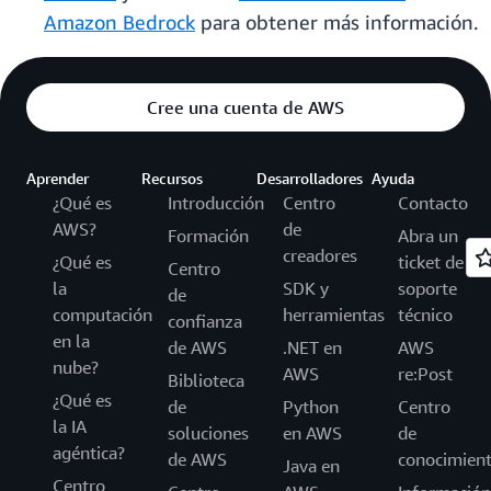
Amazon Bedrock
para obtener más información.
Cree una cuenta de AWS
Aprender
Recursos
Desarrolladores
Ayuda
¿Qué es
Introducción
Centro
Contacto
AWS?
de
Formación
Abra un
creadores
¿Qué es
ticket de
Centro
la
SDK y
soporte
de
computación
herramientas
técnico
confianza
en la
de AWS
.NET en
AWS
nube?
AWS
re:Post
Biblioteca
¿Qué es
de
Python
Centro
la IA
soluciones
en AWS
de
agéntica?
de AWS
conocimien
Java en
Centro