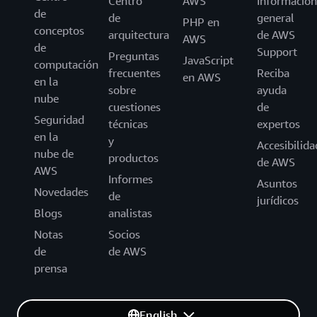
Centro
AWS
Información
de
de
general
PHP en
conceptos
arquitectura
de AWS
AWS
de
Support
Preguntas
JavaScript
computación
frecuentes
Reciba
en AWS
en la
sobre
ayuda
nube
cuestiones
de
Seguridad
técnicas
expertos
en la
y
Accesibilida
nube de
productos
de AWS
AWS
Informes
Asuntos
Novedades
de
jurídicos
Blogs
analistas
Notas
Socios
de
de AWS
prensa
English