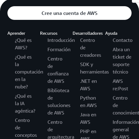
Cree una cuenta de AWS
Aprender
Recursos
Desarrolladores
Ayuda
¿Qué es
Introducción
Centro
Contacto
AWS?
de
Formación
Abra un
creadores
¿Qué es
ticket de
Centro
la
SDK y
soporte
de
computación
herramientas
técnico
confianza
en la
de AWS
.NET en
AWS
nube?
AWS
re:Post
Biblioteca
¿Qué es
de
Python
Centro
la IA
soluciones
en AWS
de
agéntica?
de AWS
conocimien
Java en
Centro
Centro
AWS
Información
de
de
general
PHP en
conceptos
arquitectura
de AWS
AWS