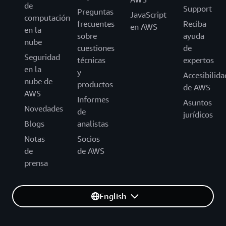
de
Support
Preguntas
JavaScript
computación
frecuentes
Reciba
en AWS
en la
sobre
ayuda
nube
cuestiones
de
Seguridad
técnicas
expertos
en la
y
Accesibilida
nube de
productos
de AWS
AWS
Informes
Asuntos
Novedades
de
jurídicos
Blogs
analistas
Notas
Socios
de
de AWS
prensa
English