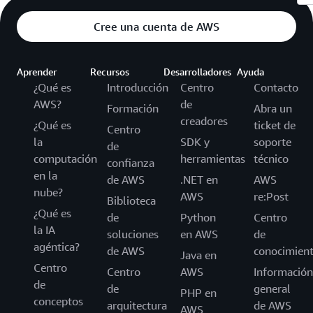
Cree una cuenta de AWS
Aprender
Recursos
Desarrolladores
Ayuda
¿Qué es
Introducción
Centro
Contacto
AWS?
de
Formación
Abra un
creadores
¿Qué es
ticket de
Centro
la
SDK y
soporte
de
computación
herramientas
técnico
confianza
en la
de AWS
.NET en
AWS
nube?
AWS
re:Post
Biblioteca
¿Qué es
de
Python
Centro
la IA
soluciones
en AWS
de
agéntica?
de AWS
conocimien
Java en
Centro
Centro
AWS
Información
de
de
general
PHP en
conceptos
arquitectura
de AWS
AWS