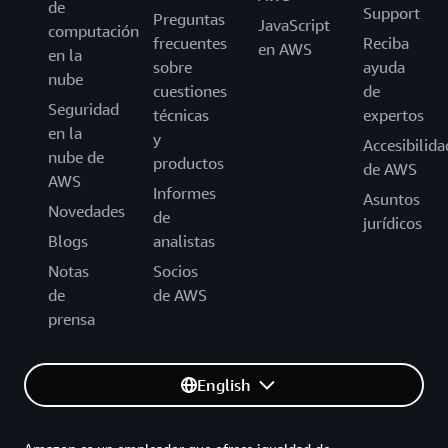
de
Support
Preguntas
JavaScript
computación
frecuentes
Reciba
en AWS
en la
sobre
ayuda
nube
cuestiones
de
Seguridad
técnicas
expertos
en la
y
Accesibilida
nube de
productos
de AWS
AWS
Informes
Asuntos
Novedades
de
jurídicos
Blogs
analistas
Notas
Socios
de
de AWS
prensa
English