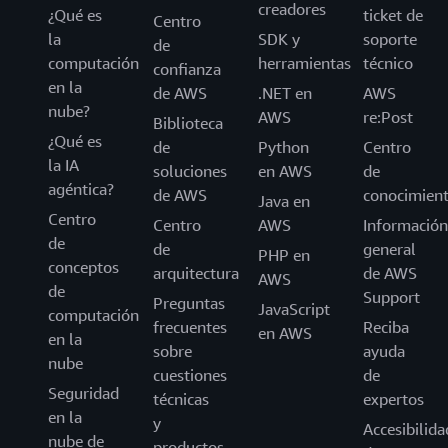
creadores
¿Qué es
ticket de
Centro
la
SDK y
soporte
de
computación
herramientas
técnico
confianza
en la
de AWS
.NET en
AWS
nube?
AWS
re:Post
Biblioteca
¿Qué es
de
Python
Centro
la IA
soluciones
en AWS
de
agéntica?
de AWS
conocimien
Java en
Centro
Centro
AWS
Información
de
de
general
PHP en
conceptos
arquitectura
de AWS
AWS
de
Support
Preguntas
JavaScript
computación
frecuentes
Reciba
en AWS
en la
sobre
ayuda
nube
cuestiones
de
Seguridad
técnicas
expertos
en la
y
Accesibilida
nube de
productos