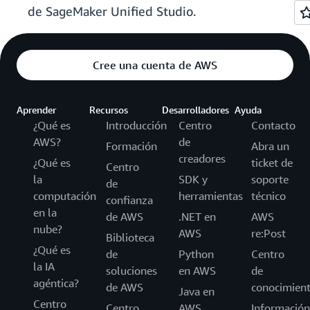
de SageMaker Unified Studio.
Cree una cuenta de AWS
Aprender
Recursos
Desarrolladores
Ayuda
¿Qué es
Introducción
Centro
Contacto
AWS?
de
Formación
Abra un
creadores
¿Qué es
ticket de
Centro
la
SDK y
soporte
de
computación
herramientas
técnico
confianza
en la
de AWS
.NET en
AWS
nube?
AWS
re:Post
Biblioteca
¿Qué es
de
Python
Centro
la IA
soluciones
en AWS
de
agéntica?
de AWS
conocimien
Java en
Centro
Centro
AWS
Información