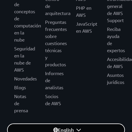
de
de
general
PHP en
conceptos
arquitectura
de AWS
AWS
de
Support
Preguntas
JavaScript
computación
frecuentes
Reciba
en AWS
en la
sobre
ayuda
nube
cuestiones
de
Seguridad
técnicas
expertos
en la
y
Accesibilida
nube de
productos
de AWS
AWS
Informes
Asuntos
Novedades
de
jurídicos
Blogs
analistas
Notas
Socios
de
de AWS
prensa
English