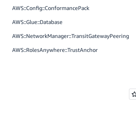
AWS::Config::ConformancePack
AWS::Glue::Database
AWS::NetworkManager::TransitGatewayPeering
AWS::RolesAnywhere::TrustAnchor