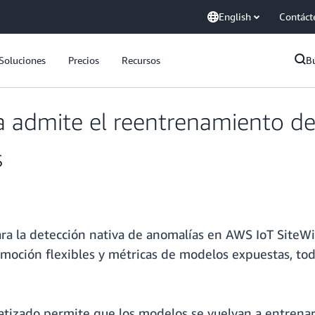
English
Contáct
Soluciones
Precios
Recursos
B
a admite el reentrenamiento de
s
a la detección nativa de anomalías en AWS IoT SiteWis
ción flexibles y métricas de modelos expuestas, todo
atizado permite que los modelos se vuelvan a entren