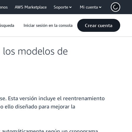
enos
AWS Marketplace
Soporte
Mi cuenta
Crear cuenta
úsqueda
Iniciar sesión en la consola
 los modelos de
e. Esta versión incluye el reentrenamiento
 ello diseñado para mejorar la
ar automáticamente según un cronograma