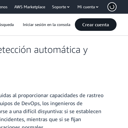
enos
AWS Marketplace
Soporte
Mi cuenta
Crear cuenta
úsqueda
Iniciar sesión en la consola
etección automática y
buidas al proporcionar capacidades de rastreo
quipos de DevOps, los ingenieros de
rse a una difícil disyuntiva: si se establecen
incidentes, mientras que si se fijan
as operaciones normales.