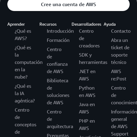
Cree una cuenta de AWS
Aprender
Recursos
Desarrolladores
Ayuda
¿Qué es
Introducción
Centro
Contacto
AWS?
de
Formación
Abra un
creadores
¿Qué es
ticket de
Centro
la
SDK y
soporte
de
computación
herramientas
técnico
confianza
en la
de AWS
.NET en
AWS
nube?
AWS
re:Post
Biblioteca
¿Qué es
de
Python
Centro
la IA
soluciones
en AWS
de
agéntica?
de AWS
conocimien
Java en
Centro
Centro
AWS
Información
de
de
general
PHP en
conceptos
arquitectura
de AWS
AWS
de
Support
Preguntas