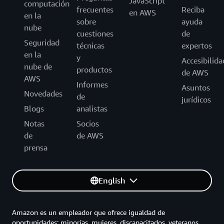
JavaScript
computación
frecuentes
Reciba
en AWS
en la
sobre
ayuda
nube
cuestiones
de
Seguridad
técnicas
expertos
en la
y
Accesibilida
nube de
productos
de AWS
AWS
Informes
Asuntos
Novedades
de
jurídicos
Blogs
analistas
Notas
Socios
de
de AWS
prensa
English
Amazon es un empleador que ofrece igualdad de
oportunidades: minorías, mujeres, discapacitados, veteranos,