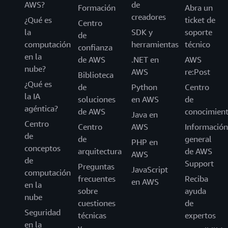
AWS?
de
Formación
Abra un
creadores
¿Qué es
ticket de
Centro
la
SDK y
soporte
de
computación
herramientas
técnico
confianza
en la
de AWS
.NET en
AWS
nube?
AWS
re:Post
Biblioteca
¿Qué es
de
Python
Centro
la IA
soluciones
en AWS
de
agéntica?
de AWS
conocimien
Java en
Centro
Centro
AWS
Información
de
de
general
PHP en
conceptos
arquitectura
de AWS
AWS
de
Support
Preguntas
JavaScript
computación
frecuentes
Reciba
en AWS
en la
sobre
ayuda
nube
cuestiones
de
Seguridad
técnicas
expertos
en la
y