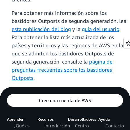
Para obtener más información sobre los
bastidores Outposts de segunda generación, lea
esta publicación del blog
y la
guía del usuario
.
Para obtener la lista más actualizada de los
países y territorios y las regiones de AWS en las
que se admiten los bastidores Outposts de
segunda generación, consulte la
página de
preguntas frecuentes sobre los bastidores
Outposts
.
Cree una cuenta de AWS
Aprender
Recursos
Desarrolladores
Ayuda
¿Qué es
Introducción
Centro
Contacto