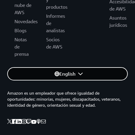
Accesibilida
nube de
productos
de AWS
AWS
Informes
Asuntos
Novedades
de
jurídicos
Blogs
analistas
Notas
Socios
de
de AWS
prensa
English
Amazon es un empleador que ofrece igualdad de
oportunidades: minorías, mujeres, discapacitados, veteranos,
identidad de género, orientación sexual y edad.