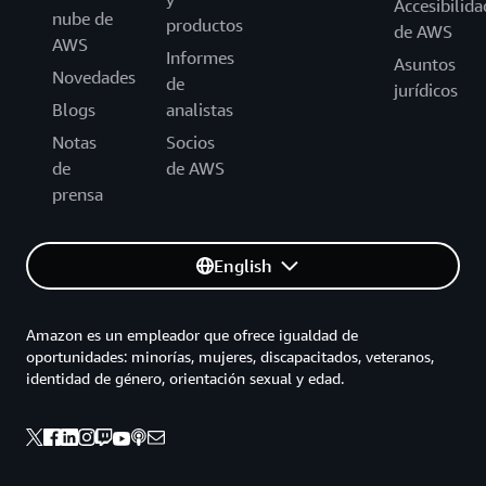
Accesibilida
nube de
productos
de AWS
AWS
Informes
Asuntos
Novedades
de
jurídicos
Blogs
analistas
Notas
Socios
de
de AWS
prensa
English
Amazon es un empleador que ofrece igualdad de
oportunidades: minorías, mujeres, discapacitados, veteranos,
identidad de género, orientación sexual y edad.