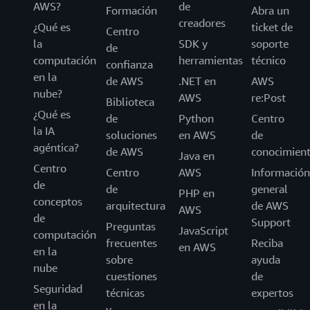
AWS?
de
Formación
Abra un
creadores
¿Qué es
ticket de
Centro
la
SDK y
soporte
de
computación
herramientas
técnico
confianza
en la
de AWS
.NET en
AWS
nube?
AWS
re:Post
Biblioteca
¿Qué es
de
Python
Centro
la IA
soluciones
en AWS
de
agéntica?
de AWS
conocimien
Java en
Centro
Centro
AWS
Información
de
de
general
PHP en
conceptos
arquitectura
de AWS
AWS
de
Support
Preguntas
JavaScript
computación
frecuentes
Reciba
en AWS
en la
sobre
ayuda
nube
cuestiones
de
Seguridad
técnicas
expertos
en la
y