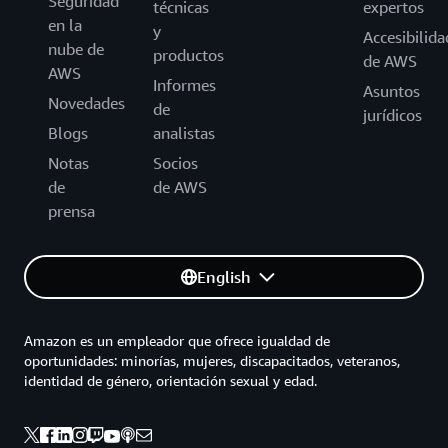
Seguridad
técnicas
expertos
en la
y
Accesibilida
nube de
productos
de AWS
AWS
Informes
Asuntos
Novedades
de
jurídicos
Blogs
analistas
Notas
Socios
de
de AWS
prensa
English
Amazon es un empleador que ofrece igualdad de
oportunidades: minorías, mujeres, discapacitados, veteranos,
identidad de género, orientación sexual y edad.