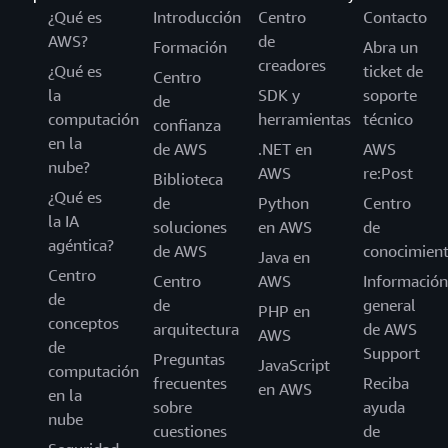
¿Qué es
Introducción
Centro
Contacto
AWS?
de
Formación
Abra un
creadores
¿Qué es
ticket de
Centro
la
SDK y
soporte
de
computación
herramientas
técnico
confianza
en la
de AWS
.NET en
AWS
nube?
AWS
re:Post
Biblioteca
¿Qué es
de
Python
Centro
la IA
soluciones
en AWS
de
agéntica?
de AWS
conocimien
Java en
Centro
Centro
AWS
Información
de
de
general
PHP en
conceptos
arquitectura
de AWS
AWS
de
Support
Preguntas
JavaScript
computación
frecuentes
Reciba
en AWS
en la
sobre
ayuda
nube
cuestiones
de