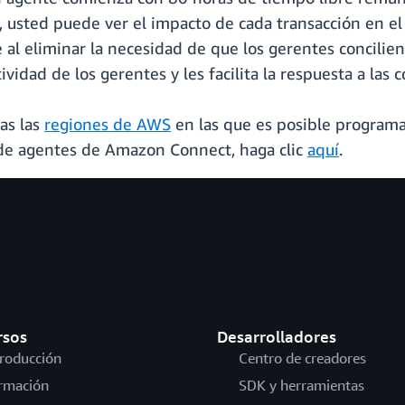
a, usted puede ver el impacto de cada transacción en el
re al eliminar la necesidad de que los gerentes concili
vidad de los gerentes y les facilita la respuesta a las 
das las
regiones de AWS
en las que es posible program
de agentes de Amazon Connect, haga clic
aquí
.
rsos
Desarrolladores
troducción
Centro de creadores
rmación
SDK y herramientas