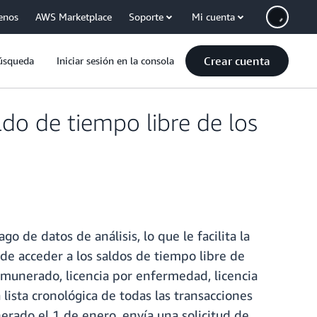
enos
AWS Marketplace
Soporte
Mi cuenta
Crear cuenta
úsqueda
Iniciar sesión en la consola
do de tiempo libre de los
 de datos de análisis, lo que le facilita la
de acceder a los saldos de tiempo libre de
remunerado, licencia por enfermedad, licencia
 lista cronológica de todas las transacciones
erado el 1 de enero, envía una solicitud de