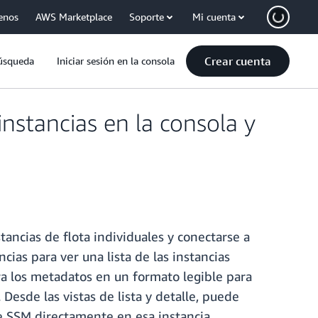
enos
AWS Marketplace
Soporte
Mi cuenta
Crear cuenta
úsqueda
Iniciar sesión en la consola
nstancias en la consola y
ncias de flota individuales y conectarse a
cias para ver una lista de las instancias
tra los metadatos en un formato legible para
esde las vistas de lista y detalle, puede
de SSM directamente en esa instancia.