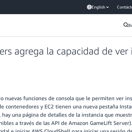
English
Contáct
B
s agrega la capacidad de ver i
 nuevas funciones de consola que le permiten ver insta
a de contenedores y EC2 tienen una nueva pestaña Instan
a, hay una página de detalles de la instancia que mues
bles a través de las API de Amazon GameLift Server). D
odal e iniciar AWS CloudShell para iniciar una sesión 