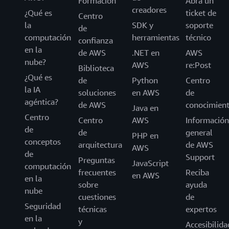
Formación
Abra un
creadores
¿Qué es
ticket de
Centro
la
SDK y
soporte
de
computación
herramientas
técnico
confianza
en la
de AWS
.NET en
AWS
nube?
AWS
re:Post
Biblioteca
¿Qué es
de
Python
Centro
la IA
soluciones
en AWS
de
agéntica?
de AWS
conocimien
Java en
Centro
Centro
AWS
Información
de
de
general
PHP en
conceptos
arquitectura
de AWS
AWS
de
Support
Preguntas
JavaScript
computación
frecuentes
Reciba
en AWS
en la
sobre
ayuda
nube
cuestiones
de
Seguridad
técnicas
expertos
en la
y
Accesibilida