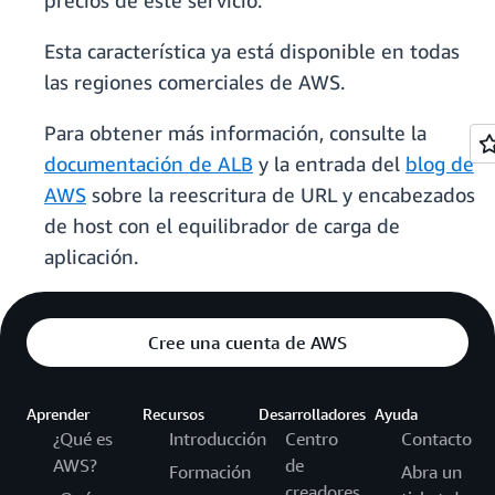
precios de este servicio.
Esta característica ya está disponible en todas
las regiones comerciales de AWS.
Para obtener más información, consulte la
documentación de ALB
y la entrada del
blog de
AWS
sobre la reescritura de URL y encabezados
de host con el equilibrador de carga de
aplicación.
Cree una cuenta de AWS
Aprender
Recursos
Desarrolladores
Ayuda
¿Qué es
Introducción
Centro
Contacto
AWS?
de
Formación
Abra un
creadores