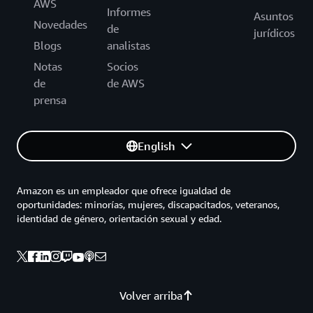
AWS
Informes
Asuntos
Novedades
de
jurídicos
Blogs
analistas
Notas
Socios
de
de AWS
prensa
English
Amazon es un empleador que ofrece igualdad de
oportunidades: minorías, mujeres, discapacitados, veteranos,
identidad de género, orientación sexual y edad.
Volver arriba