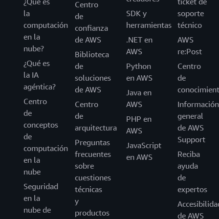
¿Qué es
ticket de
Centro
la
SDK y
soporte
de
computación
herramientas
técnico
confianza
en la
de AWS
.NET en
AWS
nube?
AWS
re:Post
Biblioteca
¿Qué es
de
Python
Centro
la IA
soluciones
en AWS
de
agéntica?
de AWS
conocimien
Java en
Centro
Centro
AWS
Información
de
de
general
PHP en
conceptos
arquitectura
de AWS
AWS
de
Support
Preguntas
JavaScript
computación
frecuentes
Reciba
en AWS
en la
sobre
ayuda
nube
cuestiones
de
Seguridad
técnicas
expertos
en la
y
Accesibilida
nube de
productos
de AWS