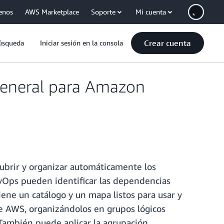
enos
AWS Marketplace
Soporte
Mi cuenta
Crear cuenta
úsqueda
Iniciar sesión en la consola
 general para Amazon
cubrir y organizar automáticamente los
evOps pueden identificar las dependencias
iene un catálogo y un mapa listos para usar y
de AWS, organizándolos en grupos lógicos
 También puede aplicar la agrupación