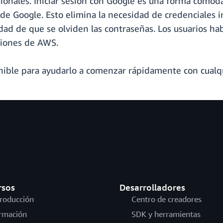
ionales. Iniciar sesión con Google es una forma cómoda
de Google. Esto elimina la necesidad de credenciales 
idad de que se olviden las contraseñas. Los usuarios ha
aciones de AWS.
onible para ayudarlo a comenzar rápidamente con cualq
rsos
Desarrolladores
troducción
Centro de creadores
rmación
SDK y herramientas