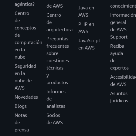
agéntica?
de AWS
conocimien
Java en
Centro
Centro
AWS
Información
de
de
general
PHP en
conceptos
arquitectura
de AWS
AWS
de
Support
Preguntas
JavaScript
computación
frecuentes
Reciba
en AWS
en la
sobre
ayuda
nube
cuestiones
de
Seguridad
técnicas
expertos
en la
y
Accesibilida
nube de
productos
de AWS
AWS
Informes
Asuntos
Novedades
de
jurídicos
Blogs
analistas
Notas
Socios
de
de AWS
prensa