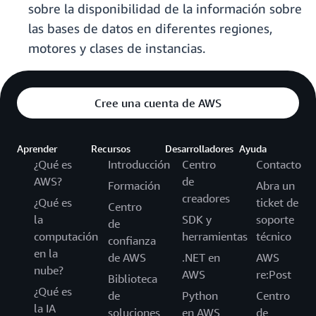
sobre la disponibilidad de la información sobre
las bases de datos en diferentes regiones,
motores y clases de instancias.
Cree una cuenta de AWS
Aprender
Recursos
Desarrolladores
Ayuda
¿Qué es
Introducción
Centro
Contacto
AWS?
de
Formación
Abra un
creadores
¿Qué es
ticket de
Centro
la
SDK y
soporte
de
computación
herramientas
técnico
confianza
en la
de AWS
.NET en
AWS
nube?
AWS
re:Post
Biblioteca
¿Qué es
de
Python
Centro
la IA
soluciones
en AWS
de