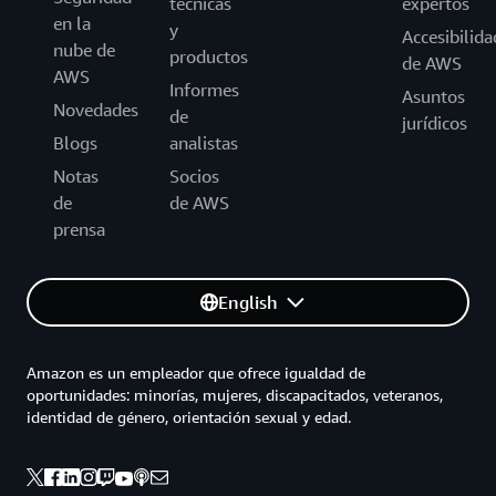
técnicas
expertos
en la
y
Accesibilida
nube de
productos
de AWS
AWS
Informes
Asuntos
Novedades
de
jurídicos
Blogs
analistas
Notas
Socios
de
de AWS
prensa
English
Amazon es un empleador que ofrece igualdad de
oportunidades: minorías, mujeres, discapacitados, veteranos,
identidad de género, orientación sexual y edad.