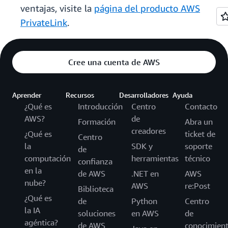
ventajas, visite la
página del producto AWS
PrivateLink
.
Cree una cuenta de AWS
Aprender
Recursos
Desarrolladores
Ayuda
¿Qué es
Introducción
Centro
Contacto
AWS?
de
Formación
Abra un
creadores
¿Qué es
ticket de
Centro
la
SDK y
soporte
de
computación
herramientas
técnico
confianza
en la
de AWS
.NET en
AWS
nube?
AWS
re:Post
Biblioteca
¿Qué es
de
Python
Centro
la IA
soluciones
en AWS
de
agéntica?
de AWS
conocimien