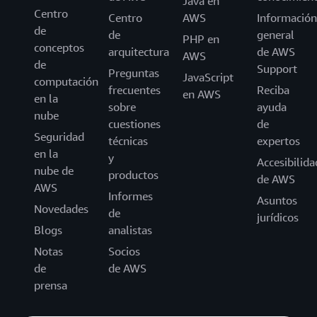
Java en
Centro
Centro
AWS
Información
de
de
general
PHP en
conceptos
arquitectura
de AWS
AWS
de
Support
Preguntas
JavaScript
computación
frecuentes
Reciba
en AWS
en la
sobre
ayuda
nube
cuestiones
de
Seguridad
técnicas
expertos
en la
y
Accesibilida
nube de
productos
de AWS
AWS
Informes
Asuntos
Novedades
de
jurídicos
Blogs
analistas
Notas
Socios
de
de AWS
prensa