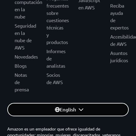
JavaScript
computación
frecuentes
Reciba
en AWS
en la
sobre
ayuda
nube
cuestiones
de
Seguridad
técnicas
expertos
en la
y
Accesibilida
nube de
productos
de AWS
AWS
Informes
Asuntos
Novedades
de
jurídicos
Blogs
analistas
Notas
Socios
de
de AWS
prensa
English
Amazon es un empleador que ofrece igualdad de
oportunidades: minorías, mujeres, discapacitados, veteranos,