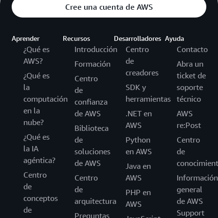
Cree una cuenta de AWS
Aprender
Recursos
Desarrolladores
Ayuda
¿Qué es
Introducción
Centro
Contacto
AWS?
de
Formación
Abra un
creadores
¿Qué es
ticket de
Centro
la
SDK y
soporte
de
computación
herramientas
técnico
confianza
en la
de AWS
.NET en
AWS
nube?
AWS
re:Post
Biblioteca
¿Qué es
de
Python
Centro
la IA
soluciones
en AWS
de
agéntica?
de AWS
conocimien
Java en
Centro
Centro
AWS
Información
de
de
general
PHP en
conceptos
arquitectura
de AWS
AWS
de
Support
Preguntas