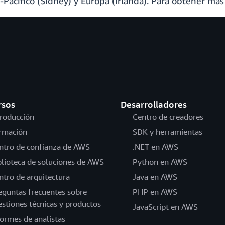
a-Pacífico (Sídney) y Europa (Irlanda). Para obtener má
rsos
Desarrolladores
troducción
Centro de creadores
rmación
SDK y herramientas
ntro de confianza de AWS
.NET en AWS
blioteca de soluciones de AWS
Python en AWS
ntro de arquitectura
Java en AWS
eguntas frecuentes sobre
PHP en AWS
estiones técnicas y productos
JavaScript en AWS
formes de analistas