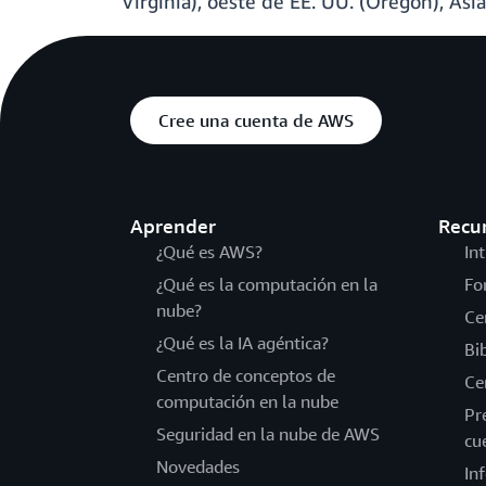
Virginia), oeste de EE. UU. (Oregón), Asi
Cree una cuenta de AWS
Aprender
Recu
¿Qué es AWS?
In
¿Qué es la computación en la
Fo
nube?
Ce
¿Qué es la IA agéntica?
Bi
Centro de conceptos de
Ce
computación en la nube
Pr
Seguridad en la nube de AWS
cu
Novedades
In