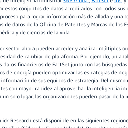
 de inteligencia industrial
S&P Global
,
FactSet
e
IDC
y 
r estos conjuntos de datos acreditados con todos sus
 proceso para lograr información más detallada y una 
s de datos de la Oficina de Patentes y Marcas de los E
dica y de ciencias de la vida.
er sector ahora pueden acceder y analizar múltiples o
ecesidad de cambiar de plataforma. Por ejemplo, un anal
s datos financieros de FactSet junto con las búsquedas
s de energía pueden optimizar las estrategias de nego
información de sus equipos de estrategia. Del mismo 
s con mayor rapidez al aprovechar la inteligencia indu
en un solo lugar, las organizaciones pueden pasar de la
uick Research está disponible en las siguientes region