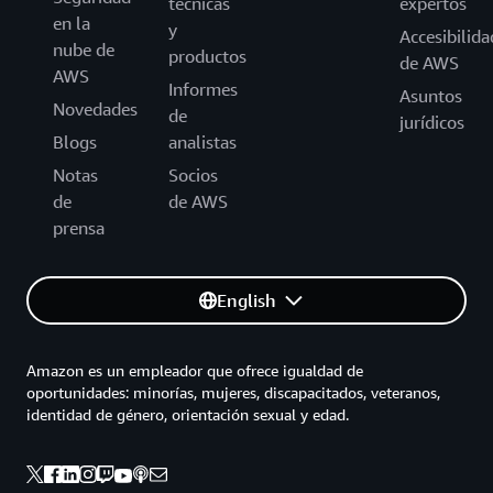
técnicas
expertos
en la
y
Accesibilida
nube de
productos
de AWS
AWS
Informes
Asuntos
Novedades
de
jurídicos
Blogs
analistas
Notas
Socios
de
de AWS
prensa
English
Amazon es un empleador que ofrece igualdad de
oportunidades: minorías, mujeres, discapacitados, veteranos,
identidad de género, orientación sexual y edad.