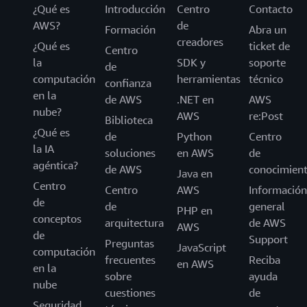
¿Qué es
Introducción
Centro
Contacto
AWS?
de
Formación
Abra un
creadores
¿Qué es
ticket de
Centro
la
SDK y
soporte
de
computación
herramientas
técnico
confianza
en la
de AWS
.NET en
AWS
nube?
AWS
re:Post
Biblioteca
¿Qué es
de
Python
Centro
la IA
soluciones
en AWS
de
agéntica?
de AWS
conocimien
Java en
Centro
Centro
AWS
Información
de
de
general
PHP en
conceptos
arquitectura
de AWS
AWS
de
Support
Preguntas
JavaScript
computación
frecuentes
Reciba
en AWS
en la
sobre
ayuda
nube
cuestiones
de
Seguridad