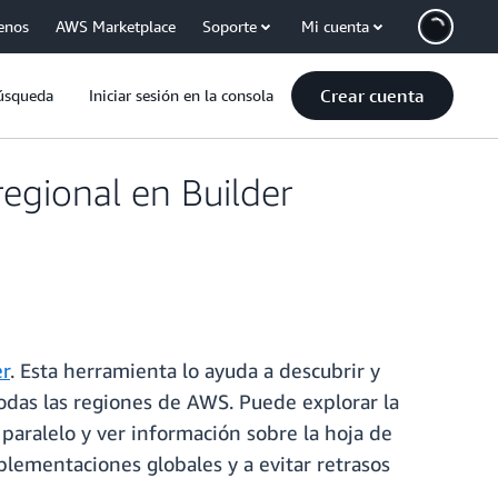
enos
AWS Marketplace
Soporte
Mi cuenta
Crear cuenta
úsqueda
Iniciar sesión en la consola
egional en Builder
er
. Esta herramienta lo ayuda a descubrir y
todas las regiones de AWS. Puede explorar la
 paralelo y ver información sobre la hoja de
plementaciones globales y a evitar retrasos