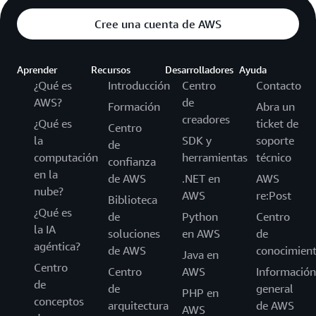
Cree una cuenta de AWS
Aprender
Recursos
Desarrolladores
Ayuda
¿Qué es
Introducción
Centro
Contacto
AWS?
de
Formación
Abra un
creadores
¿Qué es
ticket de
Centro
la
SDK y
soporte
de
computación
herramientas
técnico
confianza
en la
de AWS
.NET en
AWS
nube?
AWS
re:Post
Biblioteca
¿Qué es
de
Python
Centro
la IA
soluciones
en AWS
de
agéntica?
de AWS
conocimien
Java en
Centro
Centro
AWS
Información
de
de
general
PHP en
conceptos
arquitectura
de AWS
AWS