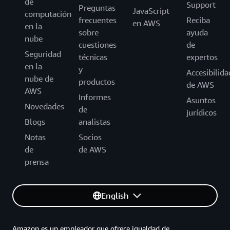
de
Support
Preguntas
JavaScript
computación
frecuentes
Reciba
en AWS
en la
sobre
ayuda
nube
cuestiones
de
Seguridad
técnicas
expertos
en la
y
Accesibilida
nube de
productos
de AWS
AWS
Informes
Asuntos
Novedades
de
jurídicos
Blogs
analistas
Notas
Socios
de
de AWS
prensa
English
Amazon es un empleador que ofrece igualdad de