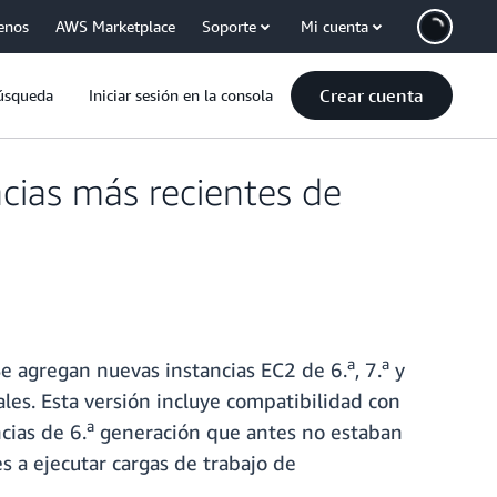
enos
AWS Marketplace
Soporte
Mi cuenta
Crear cuenta
úsqueda
Iniciar sesión en la consola
ncias más recientes de
a
a
Se agregan nuevas instancias EC2 de 6.
, 7.
y
les. Esta versión incluye compatibilidad con
a
cias de 6.
generación que antes no estaban
s a ejecutar cargas de trabajo de