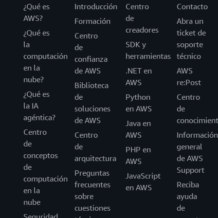
¿Qué es
Introducción
Centro
Contacto
AWS?
de
Formación
Abra un
creadores
¿Qué es
ticket de
Centro
la
SDK y
soporte
de
computación
herramientas
técnico
confianza
en la
de AWS
.NET en
AWS
nube?
AWS
re:Post
Biblioteca
¿Qué es
de
Python
Centro
la IA
soluciones
en AWS
de
agéntica?
de AWS
conocimien
Java en
Centro
Centro
AWS
Información
de
de
general
PHP en
conceptos
arquitectura
de AWS
AWS
de
Support
Preguntas
JavaScript
computación
frecuentes
Reciba
en AWS
en la
sobre
ayuda
nube
cuestiones
de
Seguridad